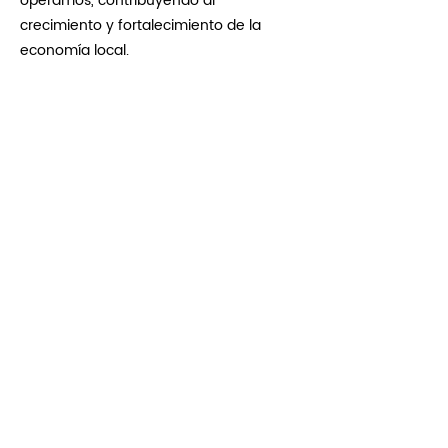
operamos, contribuyendo al
crecimiento y fortalecimiento de la
economía local.
Nuestro compromiso es seguir
impulsando oportunidades para
proveedores y talentos regionales,
promoviendo un impacto positivo y
sostenible en cada comunidad donde
estamos presentes.