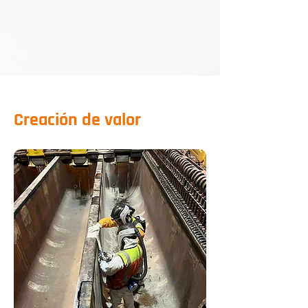
respiratorios (3M Jupiter).

• Operaciones en piscinas, 
estanques y área SX.

• Obras civiles menores y recambio 
de grating.
Creación de valor