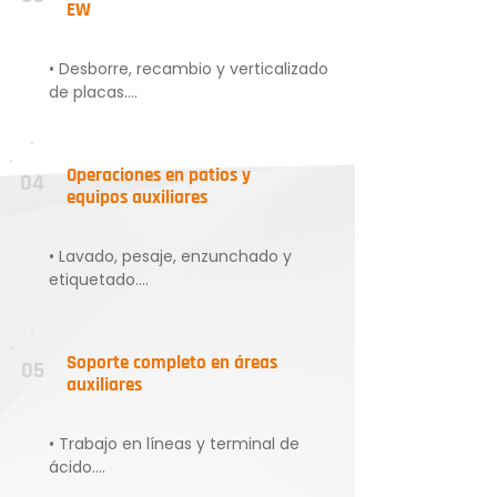
EW
• Desborre, recambio y verticalizado 
de placas.

• Apoyo a cosecha, despegue 
manual, inspección técnica.

• Recambio y lavado de esferas.
Operaciones en patios y
04
equipos auxiliares
• Lavado, pesaje, enzunchado y 
etiquetado.

• Operación de grúas horquilla 
(pesaje y embarque).

• Inspección y control de calidad de 
Soporte completo en áreas
05
cátodos y ánodos.
auxiliares
• Trabajo en líneas y terminal de 
ácido.

• Mantención de equipos 