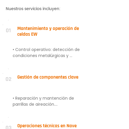
Nuestros servicios incluyen:
Mantenimiento y operación de
01
celdas EW
• Control operativo: detección de 
condiciones metalúrgicas y 
corrección de defectos.

• Mantención integral de celdas.

• Reparación de celdas electrolíticas 
Gestión de componentes clave
02
(cemento polimérico y FRP).

• Mantención de dispositivos SELE®.
• Reparación y mantención de 
parrillas de aireación.

• Campanas de extracción de 
neblina ácida.

• Pisos de trincheras y exteriores.
Operaciones técnicas en Nave
03