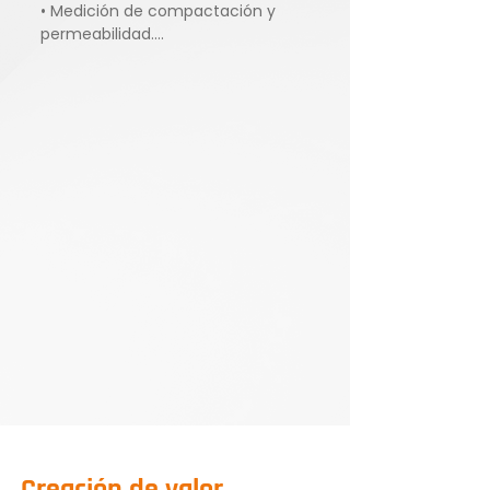
• Medición de compactación y 
permeabilidad.

• Control de procesos: flujos, 
presiones, nivel freático, 
temperatura, oxígeno, redox.

• Tomografías 3D en pilas históricas 
(alianza con HGI HydroGeophysics).
Creación de valor