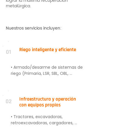
lograr la máxima recuperación
metalúrgica.
Nuestros servicios incluyen:
Riego inteligente y eficiente
01
• Armado/desarme de sistemas de 
riego (Primaria, LSR, SBL, OBL, 
botaderos).

• Mantención y limpieza de sistemas 
de riego.

• Control y monitoreo con drones.

Infraestructura y operación
02
• Diseño y optimización de riego.

con equipos propios
• Sistemas en taludes de gran altura.

• Materiales y herramientas 
• Tractores, excavadoras, 
tecnificadas.

retroexcavadoras, cargadores, 
• Instalación mecanizada de goteros 
camiones, bulldozers.
