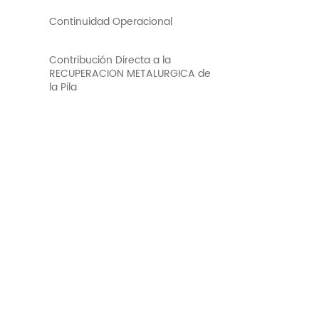
Continuidad Operacional
Contribución Directa a la
RECUPERACION METALURGICA de
la Pila
Contribución a la
PRODUCTIVIDAD Global /30%
(reducción FTE)
Contribución a la Reducción de
COSTOS
Transformamos la
operación de pilas en una