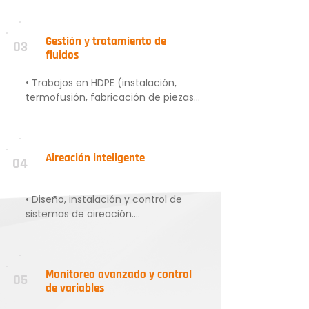
enterrados (ahorro hídrico).

• Construcción de zanjas y accesos.

• Instalación/retiro mecanizado de 
• Apoyo operacional continuo.
ThermoFilm.
Gestión y tratamiento de
03
fluidos
• Trabajos en HDPE (instalación, 
termofusión, fabricación de piezas).

• Limpieza y reparación de 
canaletas.

• Instalación dinámica de líneas de 
drenaje.

Aireación inteligente
04
• Recuperación y recambio 
dinámico de lecho filtrante (heel-
cover).
• Diseño, instalación y control de 
sistemas de aireación.

• Suministro e instalación como 
servicio (Air-As-A-Service).

• Georreferenciación de drenajes y 
aireación.
Monitoreo avanzado y control
05
de variables