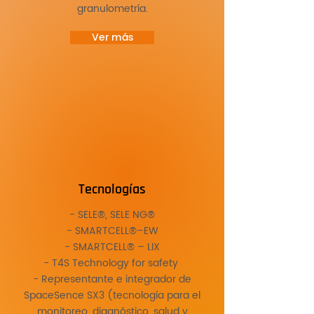
granulometría.
Ver más
Tecnologías
- SELE®, SELE NG®
- SMARTCELL®–EW
- SMARTCELL® – LIX
- T4S Technology for safety
- Representante e integrador de
SpaceSence SX3 (tecnología para el
monitoreo, diagnóstico, salud y